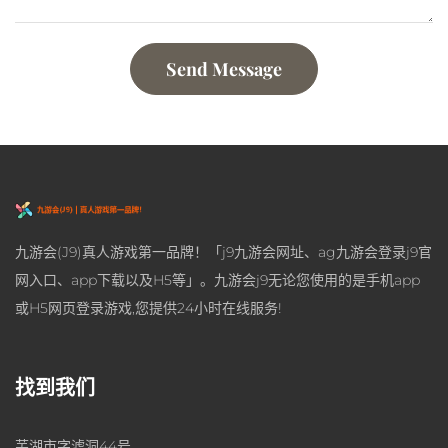
Send Message
九游会(J9)真人游戏第一品牌！「j9九游会网址、ag九游会登录j9官
网入口、app下载以及H5等」。九游会j9无论您使用的是手机app
或H5网页登录游戏,您提供24小时在线服务!
找到我们
芜湖市字滤洞44号