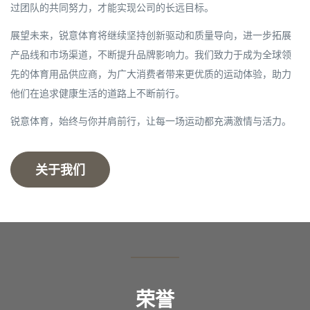
过团队的共同努力，才能实现公司的长远目标。
展望未来，锐意体育将继续坚持创新驱动和质量导向，进一步拓展
产品线和市场渠道，不断提升品牌影响力。我们致力于成为全球领
先的体育用品供应商，为广大消费者带来更优质的运动体验，助力
他们在追求健康生活的道路上不断前行。
锐意体育，始终与你并肩前行，让每一场运动都充满激情与活力。
关于我们
荣誉