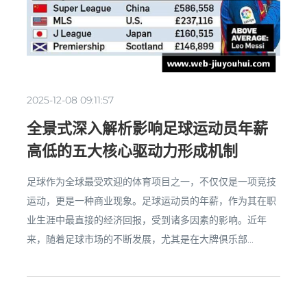
2025-12-08 09:11:57
全景式深入解析影响足球运动员年薪
高低的五大核心驱动力形成机制
足球作为全球最受欢迎的体育项目之一，不仅仅是一项竞技
运动，更是一种商业现象。足球运动员的年薪，作为其在职
业生涯中最直接的经济回报，受到诸多因素的影响。近年
来，随着足球市场的不断发展，尤其是在大牌俱乐部...