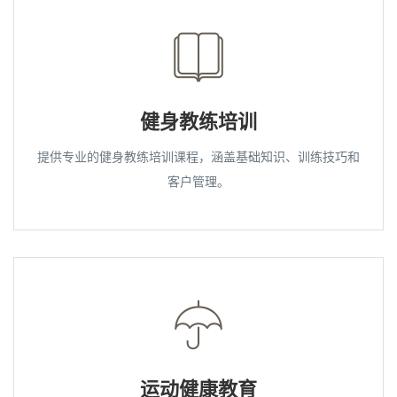
健身教练培训
提供专业的健身教练培训课程，涵盖基础知识、训练技巧和
客户管理。
运动健康教育