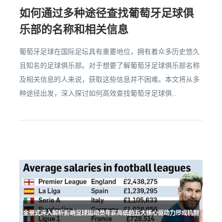
如何通过多种途径查找葡萄牙足球俱
乐部的名称和相关信息
葡萄牙足球在国际足坛具有重要地位，拥有着众多历史悠久
且知名的足球俱乐部。对于想要了解葡萄牙足球俱乐部名称
及相关信息的人来说，获取这些信息并不困难。本文将从多
种途径出发，深入探讨如何高效查找葡萄牙足球俱...