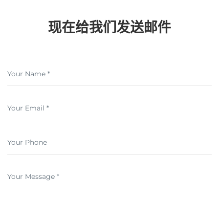
现在给我们发送邮件
Your Name *
Your Email *
Your Phone
Your Message *