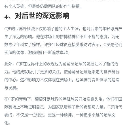
有个人英雄，但最终仍需团队的协作与拼搏。
4、对后世的深远影响
C罗的世界杯征战不仅影响了他的个人生涯，也对后来的年轻球员产
生了深远的影响。他在球场上的拼搏精神和不屈不挠的态度，为无
数青少年树立了榜样。许多年轻球员在接受采访时表示，C罗是他们
崇拜的偶像，激励他们不断追求卓越。
此外，C罗在世界杯上的表现也为葡萄牙足球的发展注入了新的活
力。他的成就吸引了更多的关注，使葡萄牙足球逐渐走向世界舞台
的中心。这种影响力不仅体现在赛场上，也延伸到青训体系的建设
与发展。
在C罗的带动下，葡萄牙足球界的年轻球员开始崭露头角，他们在国
际赛场上不断证明自己，为国家队增添了新的希望与力量。C罗所代
表的，不仅是一位球员，更是一种精神，一种追求卓越的足球文
化。