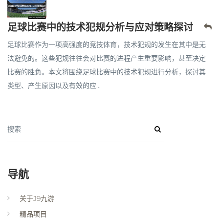
足球比赛中的技术犯规分析与应对策略探讨
足球比赛作为一项高强度的竞技体育，技术犯规的发生在其中是无
法避免的。这些犯规往往会对比赛的进程产生重要影响，甚至决定
比赛的胜负。本文将围绕足球比赛中的技术犯规进行分析，探讨其
类型、产生原因以及有效的应...
搜索
导航
关于J9九游
精品项目