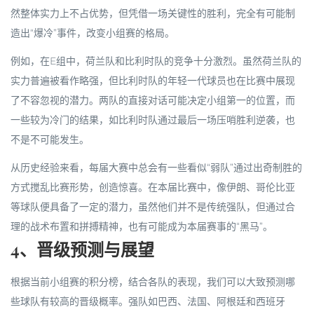
然整体实力上不占优势，但凭借一场关键性的胜利，完全有可能制
造出“爆冷”事件，改变小组赛的格局。
例如，在E组中，荷兰队和比利时队的竞争十分激烈。虽然荷兰队的
实力普遍被看作略强，但比利时队的年轻一代球员也在比赛中展现
了不容忽视的潜力。两队的直接对话可能决定小组第一的位置，而
一些较为冷门的结果，如比利时队通过最后一场压哨胜利逆袭，也
不是不可能发生。
从历史经验来看，每届大赛中总会有一些看似“弱队”通过出奇制胜的
方式搅乱比赛形势，创造惊喜。在本届比赛中，像伊朗、哥伦比亚
等球队便具备了一定的潜力，虽然他们并不是传统强队，但通过合
理的战术布置和拼搏精神，也有可能成为本届赛事的“黑马”。
4、晋级预测与展望
根据当前小组赛的积分榜，结合各队的表现，我们可以大致预测哪
些球队有较高的晋级概率。强队如巴西、法国、阿根廷和西班牙