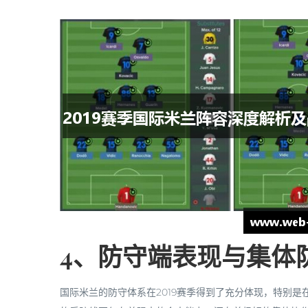
4、防守端表现与集体
国际米兰的防守体系在2019赛季得到了充分体现，特别