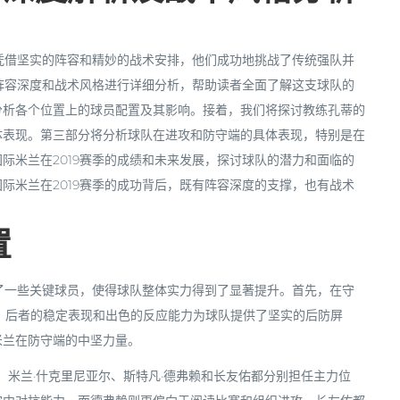
，凭借坚实的阵容和精妙的战术安排，他们成功地挑战了传统强队并
的阵容深度和战术风格进行详细分析，帮助读者全面了解这支球队的
分析各个位置上的球员配置及其影响。接着，我们将探讨教练孔蒂的
体表现。第三部分将分析球队在进攻和防守端的具体表现，特别是在
际米兰在2019赛季的成绩和未来发展，探讨球队的潜力和面临的
际米兰在2019赛季的成功背后，既有阵容深度的支撑，也有战术
置
进了一些关键球员，使得球队整体实力得到了显著提升。首先，在守
，后者的稳定表现和出色的反应能力为球队提供了坚实的后防屏
米兰在防守端的中坚力量。
中，米兰·什克里尼亚尔、斯特凡·德弗赖和长友佑都分别担任主力位