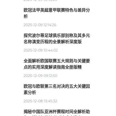
欧冠法甲英超意甲联赛特色与差异分
析
2025-12-09 12:14:26
探究波尔蒂足球俱乐部别称及其多元
名称演变历程的全景解析深度版
2025-12-09 10:44:02
全面解析欧国联赛五大规则与关键要
点的实用深度解读指南全册版精
2025-12-09 09:12:50
欧冠与欧联第三名对决的五大关键因
素分析
2025-12-08 13:45:32
揭秘中国队亚洲杯赛程时间全解析助