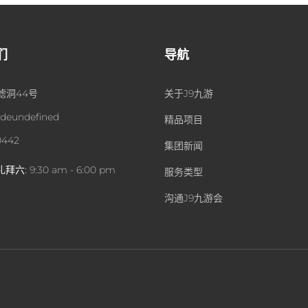
们
导航
滤洞44号
关于J9九游
deundefined
精品项目
0442
集团新闻
礼拜六:
9:30 am - 6:00 pm
服务类型
沟通J9九游会