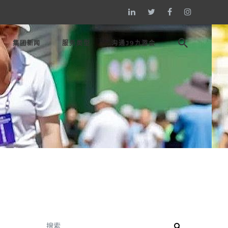
集团新闻
服务类型
沟通J9九游会
搜索