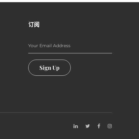
订阅
Your Email Address
Sign Up