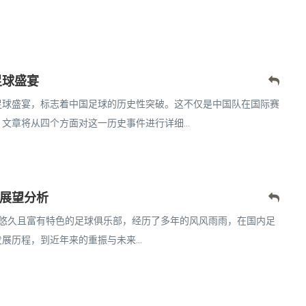
足球盛宴
足球盛宴，标志着中国足球的历史性突破。这不仅是中国队在国际赛
章将从四个方面对这一历史事件进行详细...
展望分析
其历史悠久且富有特色的足球俱乐部，经历了多年的风风雨雨，在国内足
历程，到近年来的重振与未来...