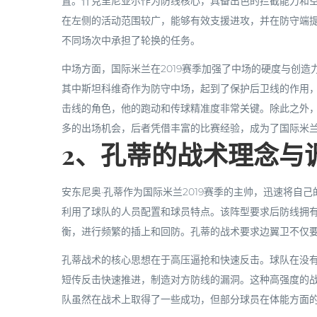
置。什克里尼亚尔作为防线核心，具备出色的拦截能力和
在左侧的活动范围较广，能够有效支援进攻，并在防守端提
不同场次中承担了轮换的任务。
中场方面，国际米兰在2019赛季加强了中场的硬度与创
其中斯坦科维奇作为防守中场，起到了保护后卫线的作用
击线的角色，他的跑动和传球精准度非常关键。除此之外，
多的出场机会，后者凭借丰富的比赛经验，成为了国际米
2、孔蒂的战术理念与
安东尼奥·孔蒂作为国际米兰2019赛季的主帅，迅速将自己
利用了球队的人员配置和球员特点。该阵型要求后防线拥
衡，进行频繁的插上和回防。孔蒂的战术要求边翼卫不仅
孔蒂战术的核心思想在于高压逼抢和快速反击。球队在没
短传反击快速推进，制造对方防线的漏洞。这种高强度的
队虽然在战术上取得了一些成功，但部分球员在体能方面