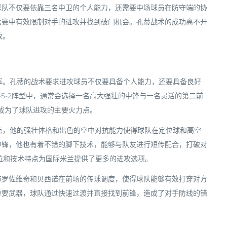
球队不仅要依靠三名中卫的个人能力，还需要中场球员在防守端的协
比赛中有效限制对手的进攻并找到破门机会。孔蒂战术的成功离不开
致。
效率。孔蒂的战术要求进攻球员不仅要具备个人能力，还要具备良好
5-2阵型中，通常会选择一名高大强壮的中锋与一名灵活的第二前
便成为了球队进攻的主要火力点。
支点，他的强壮体格和出色的空中对抗能力使得球队在定位球和高空
中锋，他也有着不错的脚下技术，能够与队友进行短传配合，打破对
位和技术特点为国际米兰提供了更多的进攻选项。
布罗佐维奇和贝西诺在前场的传球调度，使得球队能够有效打穿对方
重要武器，球队通过快速过渡并直接找到前锋，造成了对手防线的错