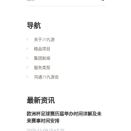
导航
关于J9九游
精品项目
集团新闻
服务类型
沟通J9九游会
最新资讯
欧洲杯足球赛历届举办时间详解及未
来赛事时间安排
2025-12-09 13:43:25