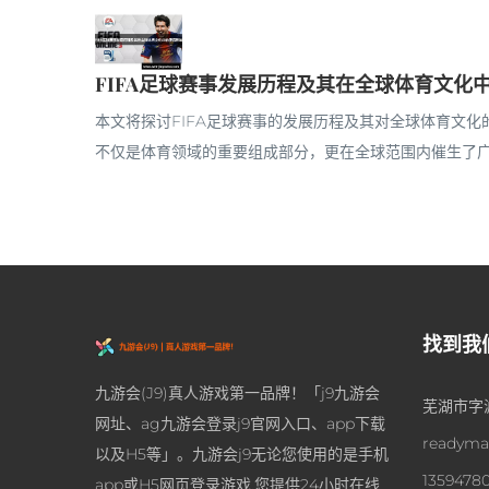
FIFA足球赛事发展历程及其在全球体育文化
本文将探讨FIFA足球赛事的发展历程及其对全球体育文化
不仅是体育领域的重要组成部分，更在全球范围内催生了广泛
找到我
九游会(J9)真人游戏第一品牌！「j9九游会
芜湖市字
网址、ag九游会登录j9官网入口、app下载
readyma
以及H5等」。九游会j9无论您使用的是手机
1359478
app或H5网页登录游戏,您提供24小时在线