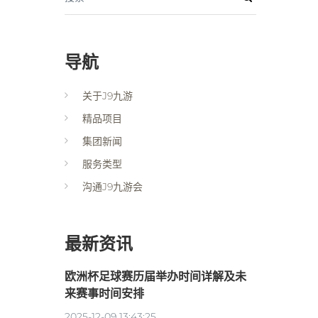
导航
关于J9九游
精品项目
集团新闻
服务类型
沟通J9九游会
最新资讯
欧洲杯足球赛历届举办时间详解及未
来赛事时间安排
2025-12-09 13:43:25