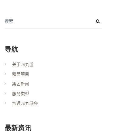
搜索
导航
关于J9九游
精品项目
集团新闻
服务类型
沟通J9九游会
最新资讯