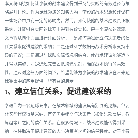
本文将围绕如何让李毅的战术建议得到采纳与实践的有效途径与策
略展开讨论。作为足球领域的知名人物，李毅的战术思想和建议在
一些场合中具有一定的影响力。然而，如何使他的战术建议真正被
采纳，并能够在实际的比赛中得到有效实践，是一个复杂的课题。
文章将从四个方面进行详细分析：一是如何通过建立与决策者的信
任关系来促进建议的采纳；二是通过科学数据与战术分析来支持李
毅的建议；三是通过与球队实际情况相结合，使战术建议能够适应
并得以实施；四是通过完善团队沟通机制，确保战术执行的高效
性。通过对这些方面的阐述，希望能够为李毅的战术建议在未来足
球赛事中的应用提供一些有益的启示。
1、建立信任关系，促进建议采纳
李毅作为一名足球专家，在战术领域的建议具有独到的见解，但要
让这些建议得到采纳，首先需要建立与决策者（如俱乐部高层、教
练组等）之间的信任关系。在很多情况下，战术建议能否得到采
纳，往往取决于提出建议的人与决策者之间的信任程度。对于李毅