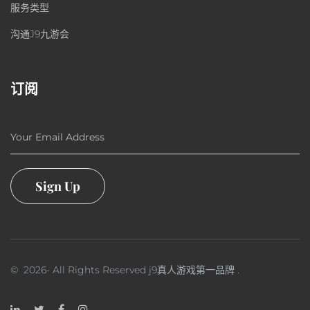
服务类型
沟通J9九游会
订阅
Your Email Address
Sign Up
©
2026
- All Rights Reserved
j9真人游戏第一品牌
.