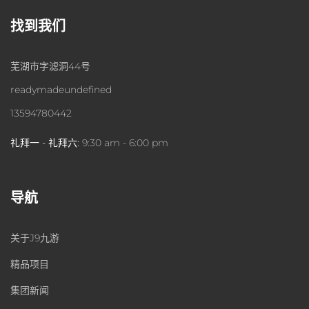
找到我们
芜湖市字滤洞44号
readymadeundefined
13594780442
礼拜一 - 礼拜六:
9:30 am - 6:00 pm
导航
关于J9九游
精品项目
集团新闻