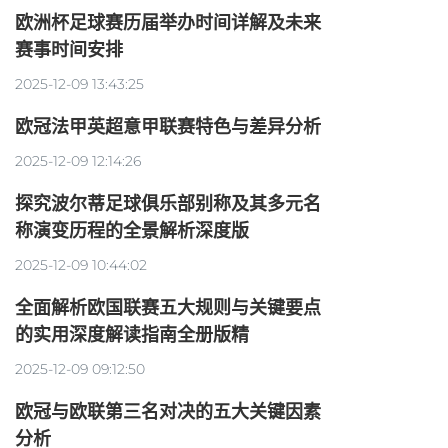
欧洲杯足球赛历届举办时间详解及未来
赛事时间安排
2025-12-09 13:43:25
欧冠法甲英超意甲联赛特色与差异分析
2025-12-09 12:14:26
探究波尔蒂足球俱乐部别称及其多元名
称演变历程的全景解析深度版
2025-12-09 10:44:02
全面解析欧国联赛五大规则与关键要点
的实用深度解读指南全册版精
2025-12-09 09:12:50
欧冠与欧联第三名对决的五大关键因素
分析