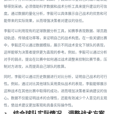
够得到采纳，必须借助科学数据和战术分析工具来提升建议的可信
度。通过数据的量化分析，李毅可以具体展示自己战术的优势和可
能带来的实际效果，从而增强决策者对建议的信任。
李毅可以利用现有的足球数据分析工具，如赛季表现数据、球员跑
动轨迹、传球成功率等，来证明自己的战术构思。在一些关键比赛
中，李毅还可以通过数据模拟，展示不同战术变化下球队的表现，
这样能够为决策者提供更为直观的参考。例如，李毅可以通过分析
对手的弱点，提出在比赛中如何通过战术调整来控制比赛节奏，压
制对方进攻，从而提高自己球队的胜算。
同时，李毅可以通过历史数据进行对比分析，证明自己战术的可行
性。例如，通过对比其他球队采用类似战术的表现，李毅能够展示
这种战术在其他比赛中取得的成功，进而增加决策者采纳建议的信
心。数据不仅能证明战术的合理性，还能有效减少个人意见的主观
性，使战术建议更加客观和具备实际操作性。
3、结合球队实际情况，调整战术方案