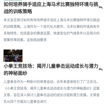
如何培养骑手适应上海马术比赛独特环境与挑
战的训练策略
本文旨在探讨如何有效培养骑手适应上海马术比赛独特环境与挑战
的训练策略。上海作为一个现代化大都市，马术比赛的环境具有许
多独特性，包括复杂的赛道设置、快速变化的气候条件以及观众的
密集性等因素。这些挑战要求...
小拳王竞技场：揭开儿童拳击运动成长与潜力
的神秘面纱
儿童拳击作为一种新兴的体育运动，近年来逐渐吸引了广泛关注。
《小拳王竞技场：揭开儿童拳击运动成长与潜力的神秘面纱》这篇
文章，旨在深入探讨儿童拳击运动的成长过程和潜力发展。文章首
先从四个方面对儿童拳击进行...