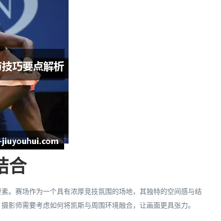
结合
要素。赛场作为一个具有浓厚竞技氛围的场地，其独特的空间感与结
，摄影师需要考虑如何将凯斯与周围环境融合，让画面更具张力。