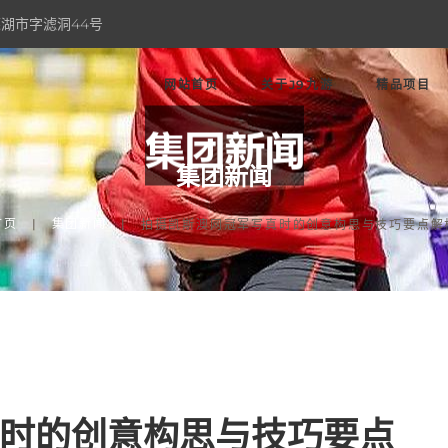
湖市字滤洞44号
网站首页
关于J9九游
精品项目
集团新闻
首页
集团新闻
拍摄凯斯澳网冠军写真时的创意构思与技巧要点解
时的创意构思与技巧要点