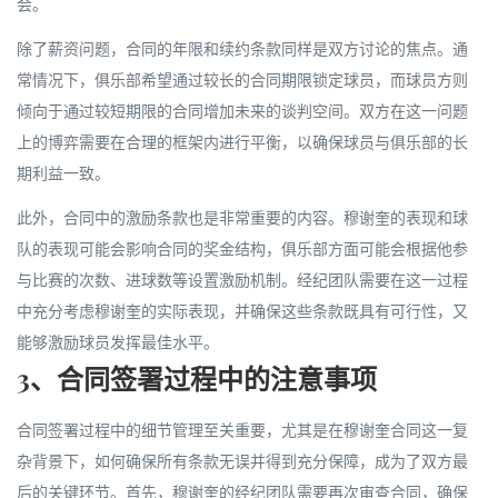
会。
除了薪资问题，合同的年限和续约条款同样是双方讨论的焦点。通
常情况下，俱乐部希望通过较长的合同期限锁定球员，而球员方则
倾向于通过较短期限的合同增加未来的谈判空间。双方在这一问题
上的博弈需要在合理的框架内进行平衡，以确保球员与俱乐部的长
期利益一致。
此外，合同中的激励条款也是非常重要的内容。穆谢奎的表现和球
队的表现可能会影响合同的奖金结构，俱乐部方面可能会根据他参
与比赛的次数、进球数等设置激励机制。经纪团队需要在这一过程
中充分考虑穆谢奎的实际表现，并确保这些条款既具有可行性，又
能够激励球员发挥最佳水平。
3、合同签署过程中的注意事项
合同签署过程中的细节管理至关重要，尤其是在穆谢奎合同这一复
杂背景下，如何确保所有条款无误并得到充分保障，成为了双方最
后的关键环节。首先，穆谢奎的经纪团队需要再次审查合同，确保