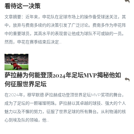
看待这一决策
文章摘要：近年来，申花队在足球市场上的操作备受球迷关注，其
中，放弃与费南多续约的决策引发了广泛讨论。费南多作为申花阵
中的重要球员，其高水平的表现曾让他成为球队不可或缺的一员。
然而，申花在赛季结束后决定...
萨拉赫为何能登顶2024年足坛MVP揭秘他如
何征服世界足坛
在2024年，穆罕默德·萨拉赫成功登顶世界足坛MVP奖项的舞台，
成为了足坛的一颗璀璨明珠。萨拉赫以其卓越的球技、强大的个人
魅力以及不懈的努力，征服了世界足球的所有舞台。从利物浦的核
心到埃及队的领袖，他...