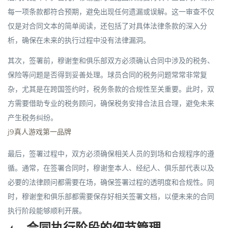
每一项条款都符合预期，避免出现任何遗漏或误解。这一审查不仅
仅是对合同文本的简单阅读，还包括了对具体法律条款的深入分
析，确保在未来的执行过程中没有法律漏洞。
其次，签署前，穆谢奎和俱乐部双方必须确认合同中涉及的税务、
保险等问题是否得到妥善处理。球员合同的税务问题常常非常复
杂，尤其是在跨国签约时，税务条款的合规性至关重要。此时，双
方需要借助专业的税务顾问，确保税务安排合法且合理，避免未来
产生税务纠纷。
j9真人游戏第一品牌
最后，签署过程中，双方必须确保相关人员的到场和合规程序的遵
循。通常，在签署合同时，穆谢奎本人、经纪人、俱乐部代表以及
必要的法律顾问都需要在场，确保签署过程的透明度和合规性。同
时，穆谢奎和俱乐部都需要保存好相关签署文档，以便未来的合同
执行阶段能够顺利开展。
4、合同执行阶段的细节管理