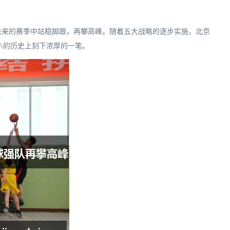
未来的赛季中站稳脚跟，再攀高峰。随着五大战略的逐步实施，北京
A的历史上刻下浓厚的一笔。