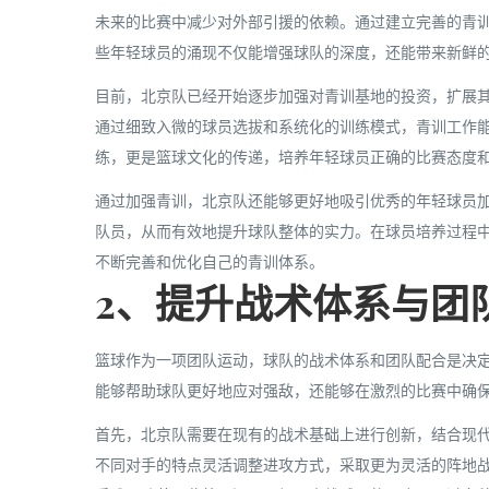
未来的比赛中减少对外部引援的依赖。通过建立完善的青训
些年轻球员的涌现不仅能增强球队的深度，还能带来新鲜
目前，北京队已经开始逐步加强对青训基地的投资，扩展
通过细致入微的球员选拔和系统化的训练模式，青训工作
练，更是篮球文化的传递，培养年轻球员正确的比赛态度
通过加强青训，北京队还能够更好地吸引优秀的年轻球员
队员，从而有效地提升球队整体的实力。在球员培养过程
不断完善和优化自己的青训体系。
2、提升战术体系与团
篮球作为一项团队运动，球队的战术体系和团队配合是决
能够帮助球队更好地应对强敌，还能够在激烈的比赛中确
首先，北京队需要在现有的战术基础上进行创新，结合现
不同对手的特点灵活调整进攻方式，采取更为灵活的阵地