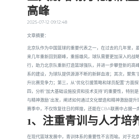
高峰
2025-07-12 09:12:48
文章摘要：
北京队作为中国篮球的重要代表之一，在过去的几年里，虽
来几年重新回到巅峰，重振雄风，球队需要更加深入的战
行，助力北京队重新打造篮球强队，并进一步攀登新的高峰
系的建设，为球队提供源源不断的新鲜血液；其次，聚焦“
升比赛竞争力；第三，从“优化引援策略和球员配置”方面
四，分析“加大基础设施投资和技术支持”的重要性，特别
与精神激励”出发，阐述如何通过文化塑造和精神激励提升
赛季中，不仅恢复往日的辉煌，还能在CBA联赛中占据一
1、注重青训与人才培
在现代篮球发展中，青训体系的重要性不言而喻。对于北