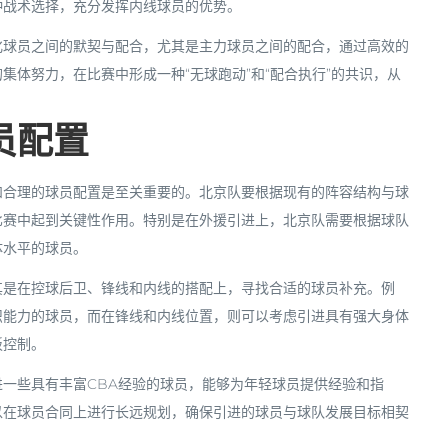
种战术选择，充分发挥内线球员的优势。
化球员之间的默契与配合，尤其是主力球员之间的配合，通过高效的
体努力，在比赛中形成一种“无球跑动”和“配合执行”的共识，从
员配置
和合理的球员配置是至关重要的。北京队要根据现有的阵容结构与球
比赛中起到关键性作用。特别是在外援引进上，北京队需要根据球队
体水平的球员。
其是在控球后卫、锋线和内线的搭配上，寻找合适的球员补充。例
织能力的球员，而在锋线和内线位置，则可以考虑引进具有强大身体
板控制。
一些具有丰富CBA经验的球员，能够为年轻球员提供经验和指
以在球员合同上进行长远规划，确保引进的球员与球队发展目标相契