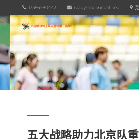
13594780442
readymadeundefined
芜
五大战略助力北京队重