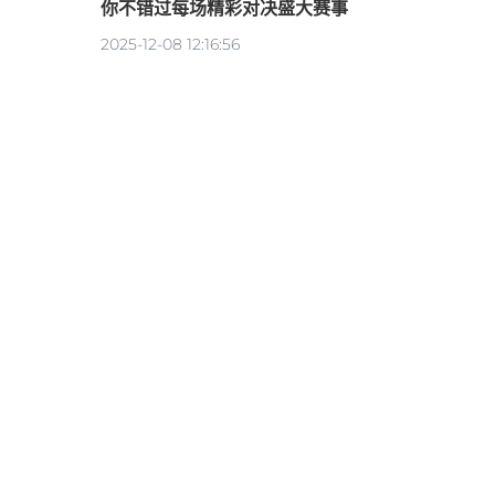
你不错过每场精彩对决盛大赛事
2025-12-08 12:16:56