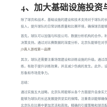
4、加大基础设施投资
除了球员和战术，基础设施的建设和技术支持对于球队的
投入，提升球队的日常训练质量和比赛环境，确保球员能
首先，球队可以加强与科技公司、数据分析机构的合作，
决策支持。通过对比赛数据的深度分析，北京队能够在对
j9真人游戏第一品牌
其次，球队还需要注重场馆建设和训练设施的升级。通过
练，有助于提升训练效果，并且减少伤病的发生。此外，
形象和市场竞争力。
总结：
通过实施五大战略，北京队将能够从各个方面提升自身实
能够为球队的长远发展提供坚实的保障。注重青训能够确
北京队在比赛中更加灵活和高效。精确的引援策略和球员