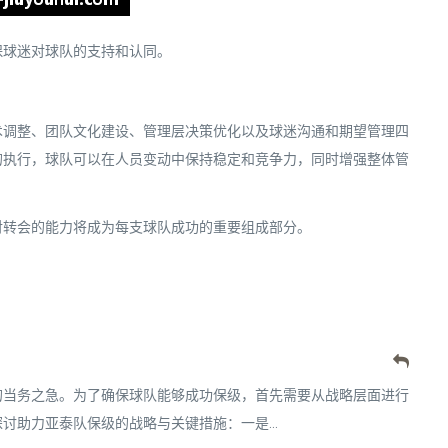
保球迷对球队的支持和认同。
术调整、团队文化建设、管理层决策优化以及球迷沟通和期望管理四
的执行，球队可以在人员变动中保持稳定和竞争力，同时增强整体管
对转会的能力将成为每支球队成功的重要组成部分。
的当务之急。为了确保球队能够成功保级，首先需要从战略层面进行
助力亚泰队保级的战略与关键措施：一是...