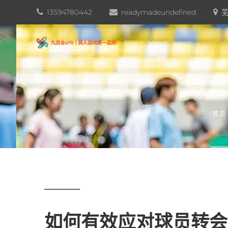
13594780442
readymadeundefined
芜
首页
如何有效应对球员转会