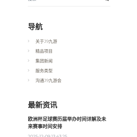
导航
关于J9九游
精品项目
集团新闻
服务类型
沟通J9九游会
最新资讯
欧洲杯足球赛历届举办时间详解及未
来赛事时间安排
2025-12-09 13:43:25