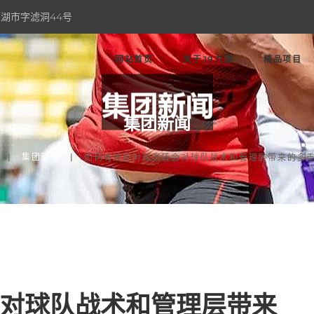
湖市字滤洞44号
网站首页
关于J9九游
精品项目
集团新闻
集团新闻
如何有效应对球员转会对球队战术和管理层带来的多
对球队战术和管理层带来