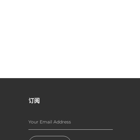
订阅
Your Email Address