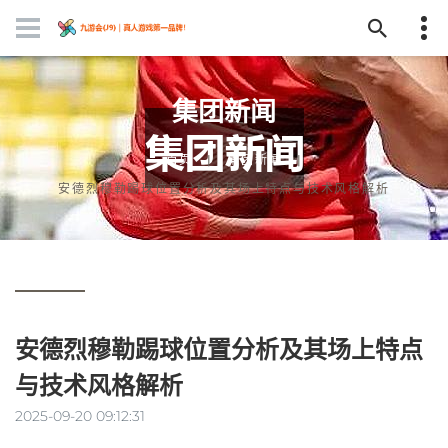
集团新闻
首页
集团新闻
安德烈穆勒踢球位置分析及其场上特点与技术风格解析
安德烈穆勒踢球位置分析及其场上特点
与技术风格解析
2025-09-20 09:12:31