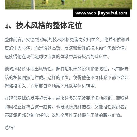
4、技术风格的整体定位
整体而言，安德烈·穆勒的技术风格更偏向实用主义。他并不依赖过
度的个人表演，而是通过高效、简洁和精准的技术动作实现价值，
这使得他在现代足球快节奏的体系中具备极高的适应性。
他的风格还体现出均衡性，既有进攻端的锐利和侵略性，也有防守
端的积极回撤与拦截。这样的平衡，使得他在不同体系下都不会显
得格格不入，而是能自然地融入球队整体运转中。
在现代足球的发展趋势中，越来越多球员被要求多功能化，而穆勒
的风格正好符合这一趋势。他既能扮演终结者，又能担任组织者，
还能承担部分防守任务，这种全面性无疑提升了他的职业价值。
总结：