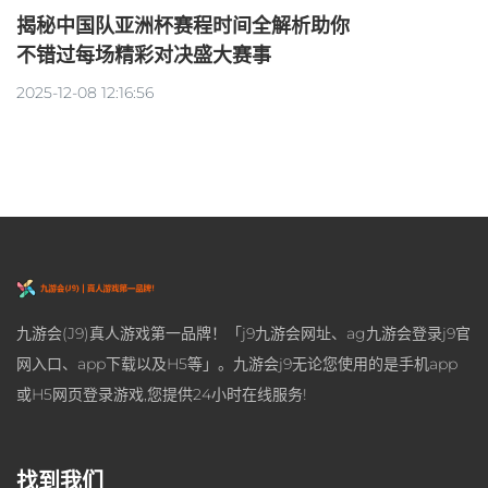
揭秘中国队亚洲杯赛程时间全解析助你
不错过每场精彩对决盛大赛事
2025-12-08 12:16:56
九游会(J9)真人游戏第一品牌！「j9九游会网址、ag九游会登录j9官
网入口、app下载以及H5等」。九游会j9无论您使用的是手机app
或H5网页登录游戏,您提供24小时在线服务!
找到我们