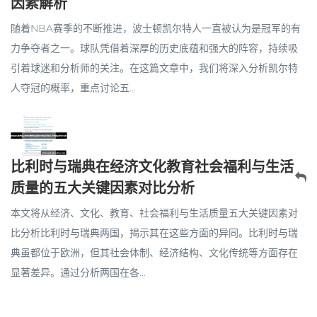
因素解析
随着NBA赛季的不断推进，波士顿凯尔特人一直被认为是冠军的有
力争夺者之一。球队凭借着深厚的历史底蕴和强大的阵容，持续吸
引着球迷和分析师的关注。在这篇文章中，我们将深入分析凯尔特
人夺冠的概率，重点讨论五...
比利时与瑞典在经济文化教育社会福利与生活
质量的五大关键因素对比分析
本文将从经济、文化、教育、社会福利与生活质量五大关键因素对
比分析比利时与瑞典两国，揭示其在这些方面的异同。比利时与瑞
典虽都位于欧洲，但其社会体制、经济结构、文化传统等方面存在
显著差异。通过分析两国在各...