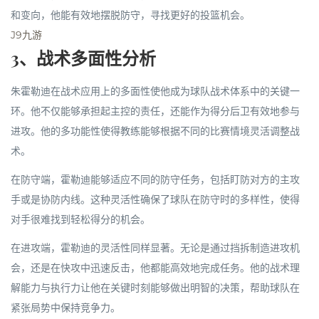
和变向，他能有效地摆脱防守，寻找更好的投篮机会。
J9九游
3、战术多面性分析
朱霍勒迪在战术应用上的多面性使他成为球队战术体系中的关键一
环。他不仅能够承担起主控的责任，还能作为得分后卫有效地参与
进攻。他的多功能性使得教练能够根据不同的比赛情境灵活调整战
术。
在防守端，霍勒迪能够适应不同的防守任务，包括盯防对方的主攻
手或是协防内线。这种灵活性确保了球队在防守时的多样性，使得
对手很难找到轻松得分的机会。
在进攻端，霍勒迪的灵活性同样显著。无论是通过挡拆制造进攻机
会，还是在快攻中迅速反击，他都能高效地完成任务。他的战术理
解能力与执行力让他在关键时刻能够做出明智的决策，帮助球队在
紧张局势中保持竞争力。