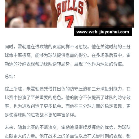
同时，霍勒迪在进攻端的贡献同样不可忽视。他在关键时刻的三分
球命中率极高，能够为球队提供急需的得分。在多场季后赛中，霍
勒迪的冷静表现帮助球队逆转局势，展现了他作为球员的价值。
总结：
综上所述，朱霍勒迪凭借其出色的防守压迫和三分球投射能力，在
比赛中扮演了至关重要的角色。他的防守不仅提高了球队的防守效
率，也为进攻创造了更多机会。而他在三分球方面的稳定表现，更
是使得球队的进攻战术更加丰富多样。
未来，随着比赛的不断演变，霍勒迪将继续发挥他的优势，为球队
贡献更大的力量。他在战术上的多面性以及在关键时刻的表现，都