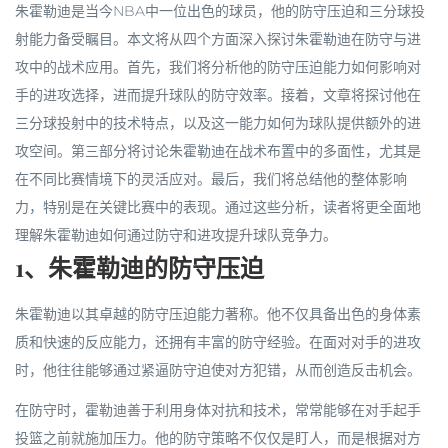
朱霍勒迪是当今NBA中一位出色的球员，他的防守压迫和三分球投
射能力备受瞩目。本文将从四个方面深入探讨朱霍勒迪在防守与进
攻中的战术应用。首先，我们将分析他的防守压迫能力如何影响对
手的进攻选择，进而提升球队的防守效率。接着，文章将探讨他在
三分球投射中的技术特点，以及这一能力如何为球队提供额外的进
攻空间。第三部分将讨论朱霍勒迪在战术布置中的多面性，尤其是
在不同比赛情境下的灵活应对。最后，我们将总结他的整体影响
力，特别是在关键比赛中的表现。通过这些分析，读者将更全面地
理解朱霍勒迪如何通过防守和进攻提升球队竞争力。
1、朱霍勒迪的防守压迫
朱霍勒迪以其卓越的防守压迫能力著称。他不仅具备出色的身体素
质和快速的反应能力，还拥有丰富的防守经验。在面对对手的进攻
时，他往往能够通过紧逼防守迫使对方犯错，从而创造反击机会。
在防守时，霍勒迪善于利用身体对抗和技术，常常能够在对手起手
投篮之前就施加压力。他的防守策略不仅仅是盯人，而是根据对方