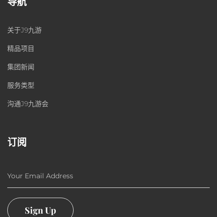
导航
关于J9九游
精品项目
集团新闻
服务类型
沟通J9九游会
订阅
Your Email Address
Sign Up