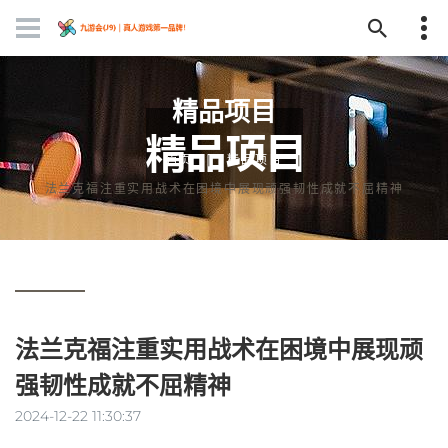
精品项目
首页
精品项目
法兰克福注重实用战术在困境中展现顽强韧性成就不屈精神
法兰克福注重实用战术在困境中展现顽
强韧性成就不屈精神
2024-12-22 11:30:37