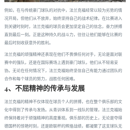
例如，在与传统豪门球队的对抗中，法兰克福经常以较为劣势的情
况开局，但他们从不放弃，始终坚持自己的战术纪律。在比赛进入
到关键时刻时，法兰克福的球员会更加坚定自己的信念，奋力拼搏
直到最后一刻。正是这种持久的战斗力，往往让他们能够在比赛的
最后时刻收获意外的胜利。
法兰克福的顽强精神还表现在他们不畏惧任何对手，无论是面对联
赛中的强队，还是在国际赛场上遇到豪门球队，他们从不轻易妥
协。无论在任何情况下，法兰克福始终坚信自己有能力通过团队的
合作和每个球员的努力，战胜任何困难。
4、不屈精神的传承与发展
法兰克福的精神不仅体现在球员个人的拼搏，也在整个俱乐部的文
化中得到了传承与发扬。从青训体系到一线队的管理，法兰克福始
终保持着对于顽强精神的高度重视。俱乐部的历史上，无论是夺得
德国杯的惊艳时刻，还是欧联杯的辉煌战绩，都凝聚了这支球队无