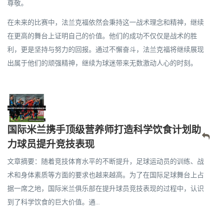
尊敬。
在未来的比赛中，法兰克福依然会秉持这一战术理念和精神，继续
在更高的舞台上证明自己的价值。他们的成功不仅仅是战术的胜
利，更是坚持与努力的回报。通过不懈奋斗，法兰克福将继续展现
出属于他们的顽强精神，继续为球迷带来无数激动人心的时刻。
国际米兰携手顶级营养师打造科学饮食计划助
力球员提升竞技表现
文章摘要：随着竞技体育水平的不断提升，足球运动员的训练、战
术和身体素质等方面的要求也越来越高。为了在国际足球舞台上占
据一席之地，国际米兰俱乐部在提升球员竞技表现的过程中，认识
到了科学饮食的巨大价值。通...