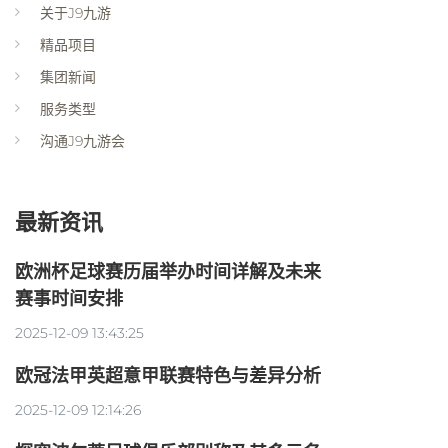
关于J9九游
精品项目
集团新闻
服务类型
沟通J9九游会
最新资讯
欧洲杯足球赛历届举办时间详解及未来
赛事时间安排
2025-12-09 13:43:25
欧冠法甲英超意甲联赛特色与差异分析
2025-12-09 12:14:26