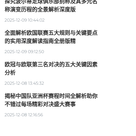
探究波尔蒂足球俱乐部别称及其多元名
称演变历程的全景解析深度版
2025-12-09 10:44:02
全面解析欧国联赛五大规则与关键要点
的实用深度解读指南全册版精
2025-12-09 09:12:50
欧冠与欧联第三名对决的五大关键因素
分析
2025-12-08 13:45:32
揭秘中国队亚洲杯赛程时间全解析助你
不错过每场精彩对决盛大赛事
2025-12-08 12:16:56