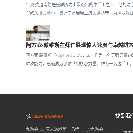
里奥·费迪南德是曼联历史上最杰出的中后卫之一，他的防
军的关键比赛中，费迪南德屡屡上演关键防守，为球队保住胜
阿方索·戴维斯在拜仁展现惊人速度与卓越进
阿方索·戴维斯（Alphonso Davies）作为一名天
进攻能力，迅速成为了球队的核心力量。作为一名边后卫，戴
找到我
九游会(J9)真人游戏第一品牌！「j9九游会
芜湖市字