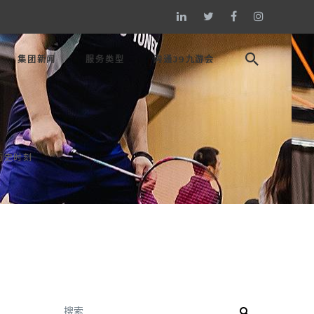
集团新闻
服务类型
沟通J9九游会
历史时刻
搜索