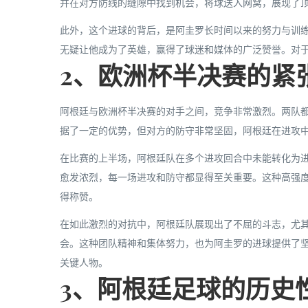
并在对方防线的缝隙中找到机会，将球送入网窝，展现了
此外，这个进球的背后，是阿圭罗长时间以来的努力与训
无疑让他成为了英雄，赢得了球迷和媒体的广泛赞誉。对
2、欧洲杯半决赛的紧
阿根廷与欧洲杯半决赛的对手之间，竞争非常激烈。两队
据了一定的优势，但对方的防守非常坚固，阿根廷在进攻
在比赛的上半场，阿根廷队在多个进攻回合中未能转化为
愈发浓烈，每一场进攻和防守都显得至关重要。这种高强
得称赞。
在如此激烈的对抗中，阿根廷队展现出了不屈的斗志，尤
会。这种团队精神和集体努力，也为阿圭罗的进球提供了
关键人物。
3、阿根廷足球的历史