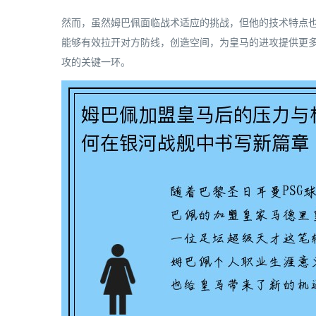
然而，虽然姆巴佩面临战术适应的挑战，但他的技术特点
能够有效拉开对方防线，创造空间，为皇马的进攻提供更
攻的关键一环。