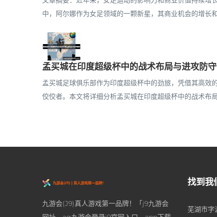
中，阿尔娜作为女足领域的一颗新星，其商业机会的增长和品
孟买城在印度超级杯中的战术布局与进攻防守
孟买城足球俱乐部作为印度超级杯中的劲旅，凭借其高效
佼佼者。本文将详细分析孟买城在印度超级杯中的战术布局与
找到我
九游会(J9)真人游戏第一品牌！「j9九游会
芜湖市字
网址、ag九游会登录j9官网入口、app下载