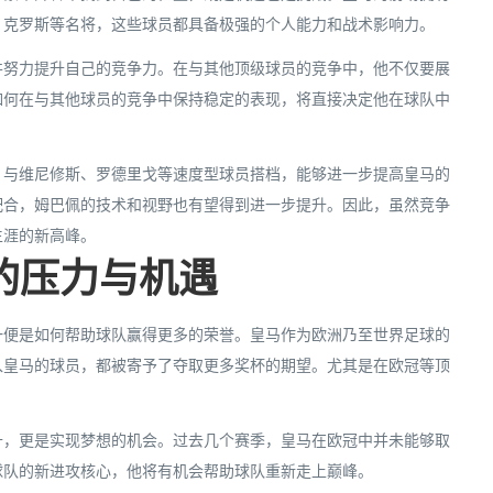
、克罗斯等名将，这些球员都具备极强的个人能力和战术影响力。
并努力提升自己的竞争力。在与其他顶级球员的竞争中，他不仅要展
如何在与其他球员的竞争中保持稳定的表现，将直接决定他在球队中
。与维尼修斯、罗德里戈等速度型球员搭档，能够进一步提高皇马的
配合，姆巴佩的技术和视野也有望得到进一步提升。因此，虽然竞争
生涯的新高峰。
的压力与机遇
一便是如何帮助球队赢得更多的荣誉。皇马作为欧洲乃至世界足球的
入皇马的球员，都被寄予了夺取更多奖杯的期望。尤其是在欧冠等顶
升，更是实现梦想的机会。过去几个赛季，皇马在欧冠中并未能够取
球队的新进攻核心，他将有机会帮助球队重新走上巅峰。