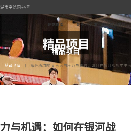
湖市字滤洞44号
网站首页
关于J9九游
精品项目
精品项目
精品项目
姆巴佩加盟皇马后的压力与机遇：如何在银河战舰中书
力与机遇：如何在银河战