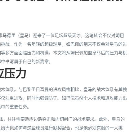
皇家马德里（皇马）迎来了一位足坛超级天才。这笔转会不仅对姆巴
和挑战。作为一名年轻的超级球星，姆巴佩的到来不仅会对皇马的进
围等多方面面临压力和机遇。本文将从姆巴佩加盟皇马后的压力与机
部中书写属于自己的新篇章。
应压力
战术体系。与巴黎圣日耳曼的进攻风格相比，皇马的战术体系有其独
不仅注重进攻，同时也强调防守。姆巴佩虽然个人技术和进攻能力出
境中的重要任务。
的边锋，往往需要适应边路突击和内切射门的战术要求。此外，皇马的
，姆巴佩如何与这些球员进行默契配合，也是他必须克服的一大挑