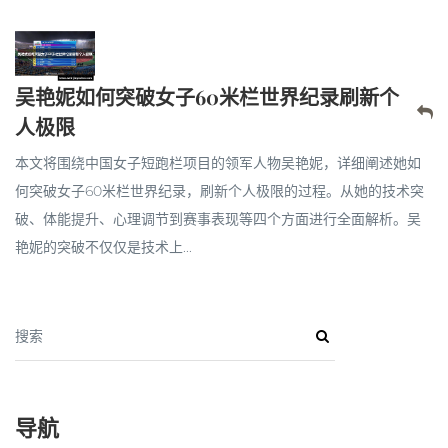
吴艳妮如何突破女子60米栏世界纪录刷新个
人极限
本文将围绕中国女子短跑栏项目的领军人物吴艳妮，详细阐述她如
何突破女子60米栏世界纪录，刷新个人极限的过程。从她的技术突
破、体能提升、心理调节到赛事表现等四个方面进行全面解析。吴
艳妮的突破不仅仅是技术上...
搜索
导航