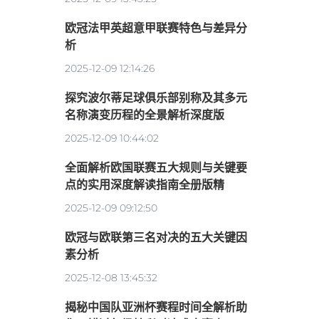
欧冠法甲英超意甲联赛特色与差异分
析
2025-12-09 12:14:26
探究波尔蒂足球俱乐部别称及其多元
名称演变历程的全景解析深度版
2025-12-09 10:44:02
全面解析欧国联赛五大规则与关键要
点的实用深度解读指南全册版精
2025-12-09 09:12:50
欧冠与欧联第三名对决的五大关键因
素分析
2025-12-08 13:45:32
揭秘中国队亚洲杯赛程时间全解析助