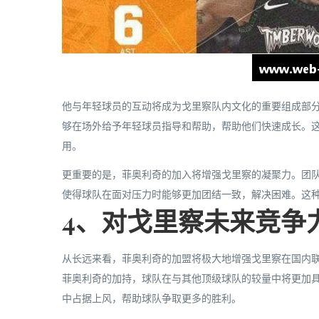
他与年轻球员的互动将成为戈里察队内文化的重要组成部
够在场外给予年轻球员指导和帮助，帮助他们快速成长。
用。
更重要的是，菲奥利奇的加入将增强戈里察的凝聚力。团
使得球队在面对压力时能够更加团结一致，解决困难。这
4、对戈里察未来竞争
从长远来看，菲奥利奇的加盟将极大地增强戈里察在国内
菲奥利奇的加持，球队在与其他顶级球队的较量中将更加
中占据上风，帮助球队争取更多的胜利。