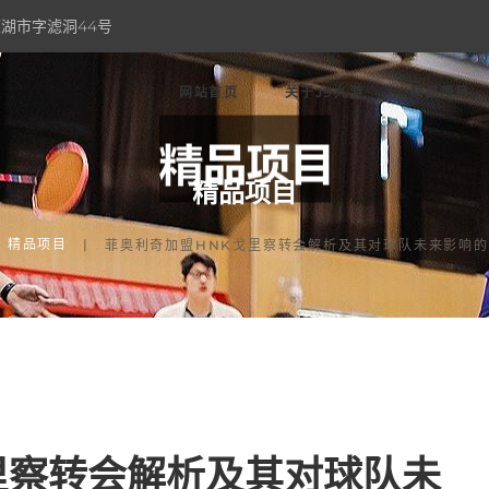
湖市字滤洞44号
网站首页
关于J9九游
精品项目
精品项目
精品项目
菲奥利奇加盟HNK戈里察转会解析及其对球队未来影响
里察转会解析及其对球队未