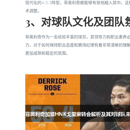
现代化的4-3-3阵型，菲奥利奇都能够有效地融入其中
术调整。
3、对球队文化及团队
菲奥利奇作为一名经验丰富的球员，其领导力和职业素养
力，对于如何保持职业态度和赛场纪律有着非常清晰的理
更加成熟和稳定的氛围。