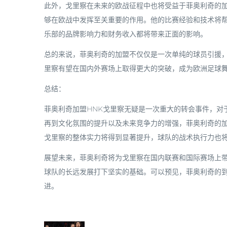
此外，戈里察在未来的欧战征程中也将受益于菲奥利奇的
够在欧战中发挥至关重要的作用。他的比赛经验和技术将
乐部的品牌影响力和财务收入都将带来正面的影响。
总的来说，菲奥利奇的加盟不仅仅是一次单纯的球员引援
里察有望在国内外赛场上取得更大的突破，成为欧洲足球
总结：
菲奥利奇加盟HNK戈里察无疑是一次重大的转会事件，对
再到文化氛围的提升以及未来竞争力的增强，菲奥利奇的
戈里察的整体实力将得到显著提升，球队的战术执行力也
展望未来，菲奥利奇将为戈里察在国内联赛和国际赛场上
球队的长远发展打下坚实的基础。可以预见，菲奥利奇的
进。