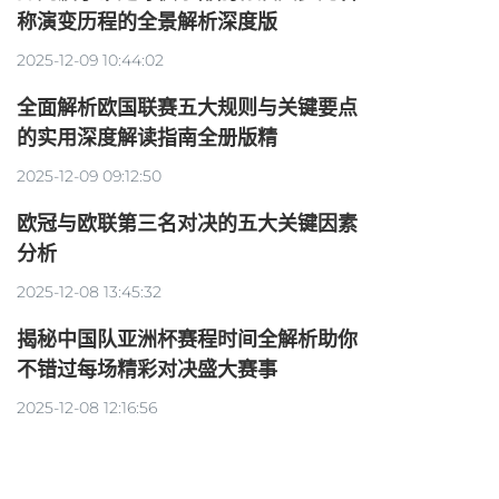
称演变历程的全景解析深度版
2025-12-09 10:44:02
全面解析欧国联赛五大规则与关键要点
的实用深度解读指南全册版精
2025-12-09 09:12:50
欧冠与欧联第三名对决的五大关键因素
分析
2025-12-08 13:45:32
揭秘中国队亚洲杯赛程时间全解析助你
不错过每场精彩对决盛大赛事
2025-12-08 12:16:56