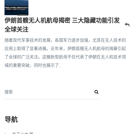
伊朗首艘无人机航母揭密 三大隐藏功能引发
全球关注
随着现代军事技术的发展，各国军力逐步加强，尤其在无人技术的
应用上取得了显著进展。近年来，伊朗首艘无人机航母的揭幕引起
了全球的广泛关注。这艘新型航母不仅代表了伊朗在无人机技术领
域的重要突破，同时也展示了...
搜索
导航