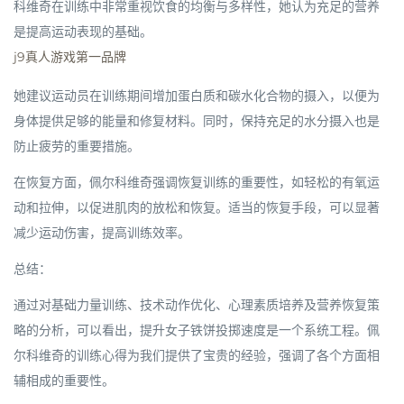
科维奇在训练中非常重视饮食的均衡与多样性，她认为充足的营养
是提高运动表现的基础。
j9真人游戏第一品牌
她建议运动员在训练期间增加蛋白质和碳水化合物的摄入，以便为
身体提供足够的能量和修复材料。同时，保持充足的水分摄入也是
防止疲劳的重要措施。
在恢复方面，佩尔科维奇强调恢复训练的重要性，如轻松的有氧运
动和拉伸，以促进肌肉的放松和恢复。适当的恢复手段，可以显著
减少运动伤害，提高训练效率。
总结：
通过对基础力量训练、技术动作优化、心理素质培养及营养恢复策
略的分析，可以看出，提升女子铁饼投掷速度是一个系统工程。佩
尔科维奇的训练心得为我们提供了宝贵的经验，强调了各个方面相
辅相成的重要性。