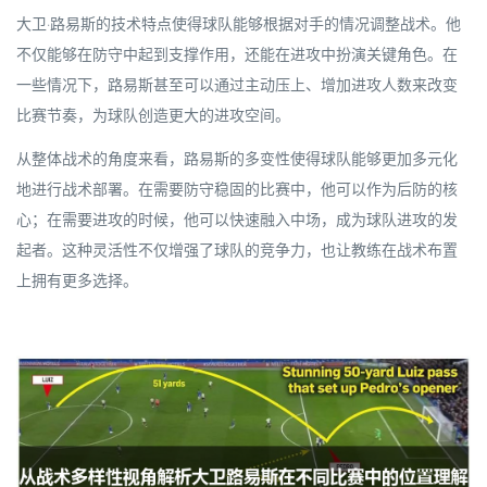
大卫·路易斯的技术特点使得球队能够根据对手的情况调整战术。他
不仅能够在防守中起到支撑作用，还能在进攻中扮演关键角色。在
一些情况下，路易斯甚至可以通过主动压上、增加进攻人数来改变
比赛节奏，为球队创造更大的进攻空间。
从整体战术的角度来看，路易斯的多变性使得球队能够更加多元化
地进行战术部署。在需要防守稳固的比赛中，他可以作为后防的核
心；在需要进攻的时候，他可以快速融入中场，成为球队进攻的发
起者。这种灵活性不仅增强了球队的竞争力，也让教练在战术布置
上拥有更多选择。