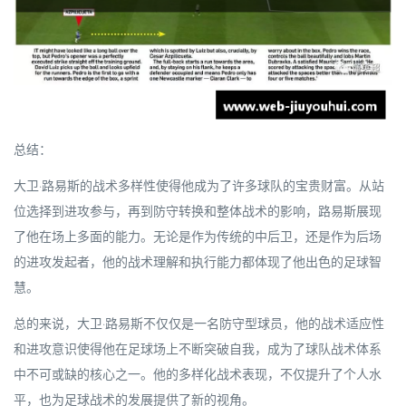
总结：
大卫·路易斯的战术多样性使得他成为了许多球队的宝贵财富。从站
位选择到进攻参与，再到防守转换和整体战术的影响，路易斯展现
了他在场上多面的能力。无论是作为传统的中后卫，还是作为后场
的进攻发起者，他的战术理解和执行能力都体现了他出色的足球智
慧。
总的来说，大卫·路易斯不仅仅是一名防守型球员，他的战术适应性
和进攻意识使得他在足球场上不断突破自我，成为了球队战术体系
中不可或缺的核心之一。他的多样化战术表现，不仅提升了个人水
平，也为足球战术的发展提供了新的视角。