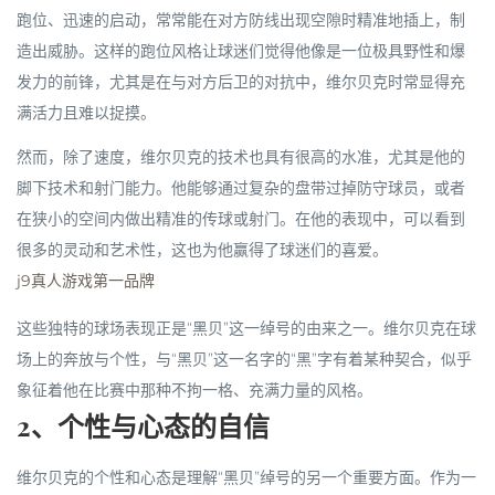
跑位、迅速的启动，常常能在对方防线出现空隙时精准地插上，制
造出威胁。这样的跑位风格让球迷们觉得他像是一位极具野性和爆
发力的前锋，尤其是在与对方后卫的对抗中，维尔贝克时常显得充
满活力且难以捉摸。
然而，除了速度，维尔贝克的技术也具有很高的水准，尤其是他的
脚下技术和射门能力。他能够通过复杂的盘带过掉防守球员，或者
在狭小的空间内做出精准的传球或射门。在他的表现中，可以看到
很多的灵动和艺术性，这也为他赢得了球迷们的喜爱。
j9真人游戏第一品牌
这些独特的球场表现正是“黑贝”这一绰号的由来之一。维尔贝克在球
场上的奔放与个性，与“黑贝”这一名字的“黑”字有着某种契合，似乎
象征着他在比赛中那种不拘一格、充满力量的风格。
2、个性与心态的自信
维尔贝克的个性和心态是理解“黑贝”绰号的另一个重要方面。作为一